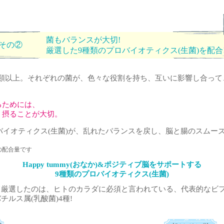
菌もバランスが大切!
その②
厳選した9種類のプロバイオティクス(生菌)を配合
0種類以上。それぞれの菌が、色々な役割を持ち、互いに影響し合っ
るためには、
く摂ることが大切。
ロバイオティクス(生菌)が、乱れたバランスを戻し、脳と腸のスムー
の配合量です
Happy tummy(おなか)&ポジティブ脳をサポートする
9種類のプロバイオティクス(生菌)
って厳選したのは、ヒトのカラダに必須と言われている、代表的なビ
チルス属(乳酸菌)4種!