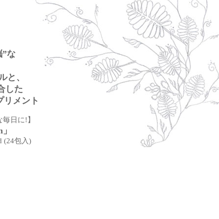
脳”な
ルと、
合した
™」サプリメント
な毎日に!】
n」
 (24包入)