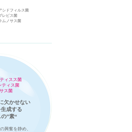
アシドフィルス菌
ブレビス菌
ラムノサス菌
ンティスス菌
ンティス菌
ノサス菌
に欠かせない
を生成する
の”素“
内の興奮を静め、