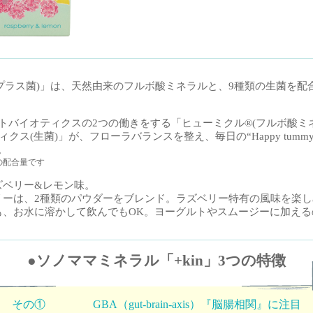
プラス菌)」は、天然由来のフルボ酸ミネラルと、9種類の生菌を配合した 「
トバイオティクスの2つの働きをする「ヒューミクル®(フルボ酸ミネラ
ィクス(生菌)」が、フローラバランスを整え、毎日の“Happy tumm
。
の配合量です
ズベリー&レモン味。
リーは、2種類のパウダーをブレンド。ラズベリー特有の風味を楽
も、お水に溶かして飲んでもOK。ヨーグルトやスムージーに加える
●ソノママミネラル「+kin」3つの特徴
その①
GBA（gut-brain-axis）『脳腸相関』に注目