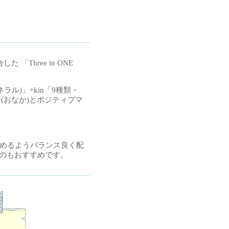
Three in ONE
ル)」+kin「9種類・
y(おなか)とポジティブマ
しめるようバランス良く配
のもおすすめです。