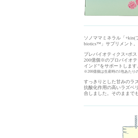
ソノママミネラル「+kin(
biotics™」サプリメント。
プレバイオティクス×ポス
200億個※のプロバイオテ
インド”をサポートします
※200億個は生産時の1包あたり
すっきりとした甘みのラ
抗酸化作用の高いラズベ
合しました。そのままで