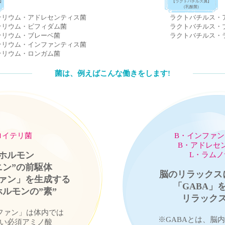
】
【ラクトバチルス属】
(乳酸菌)
テリウム・アドレセンティス菌
ラクトバチルス・
テリウム・ビフィダム菌
ラクトバチルス・
テリウム・ブレーベ菌
ラクトバチルス・
テリウム・インファンティス菌
テリウム・ロンガム菌
菌は、例えばこんな働きをします!
B・インファ
ロイテリ菌
B・アドレセ
ホルモン
L・ラム
ニン”の前駆体
脳のリラックス
ァン」を生成する
「GABA」
ルモンの”素”
リラックス
ファン」は体内では
※GABAとは、脳
い必須アミノ酸