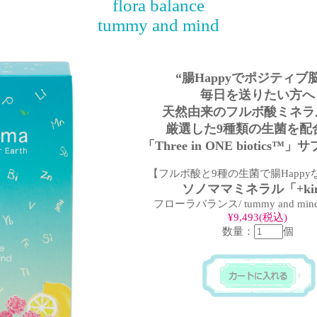
flora balance
tummy and mind
“腸Happyでポジティブ
毎日を送りたい方へ
天然由来のフルボ酸ミネラ
厳選した9種類の生菌を配
「Three in ONE biotics
【フルボ酸と9種の生菌で腸Happy
ソノママミネラル「+ki
フローラバランス/ tummy and mind
¥9,493(税込)
数量：
個