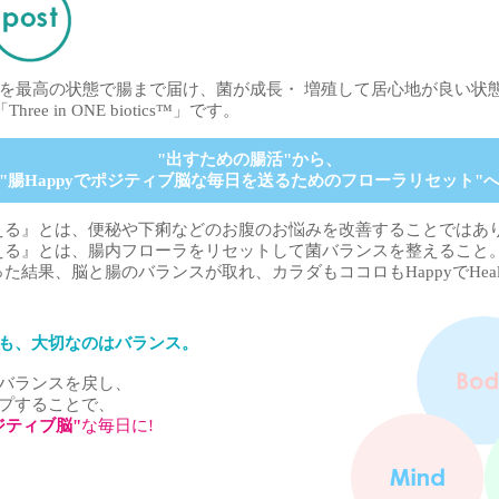
)を最高の状態で腸まで届け、菌が成長・ 増殖して居心地が良い状
e in ONE biotics™」です。
"出すための腸活"から、
"腸Happyでポジティブ脳な毎日を送るためのフローラリセット"
える』とは、便秘や下痢などのお腹のお悩みを改善することではあ
える』とは、腸内フローラをリセットして菌バランスを整えること
結果、脳と腸のバランスが取れ、カラダもココロもHappyでHeal
も、大切なのはバランス。
バランスを戻し、
プすることで、
ポジティブ脳"
な毎日に!