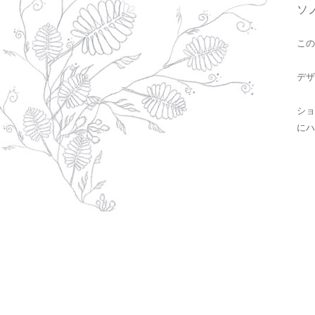
ソ
この
デザ
ショ
にハ